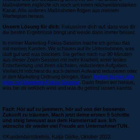
Maßnahmen ergänzte ich noch um einen reichweitenstarken
Kanal. Alle anderen Maßnahmen flogen aus meinem
Werbeplan heraus.
Unsere Lösung für dich:
Fokussiere dich auf, dass was dir
die besten Ergebnisse bringt und werde darin immer besser.
In meiner Marketing-Fokus-Session mache ich genau das
mit meinen Kunden. Wir schauen auf ihr Unternehmen, was
läuft gut und was blockiert. Sie gehen nach nur 90 Minuten
aus dieser Zoom Session mit mehr Klarheit, einer festen
Entscheidung und ihren nächsten, reduzierten Aufgaben.
Vielleicht möchtest du auch deinen Aufwand reduzieren oder
in den Marketing Ordnung bringen, dann
findest du hier alle
Infos zur Marketing-Fokus-Session
. Darin finden wir heraus,
was bei dir wirklich wirkt und was du getrost lassen kannst.
Fazit: Hör auf zu jammern, hör auf von der besseren
Zukunft zu träumen. Mach jetzt deine ersten 5 Schritte
und steig bewusst aus dem Hamsterrad aus. Ich
wünsche dir wieder viel Freude am UnternehmerTUN.
©Kunden
fair
ständnis, Katja Görke, Oktober 2022