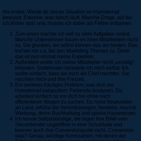
Als erstes: Werde dir deiner Situation im Hamsterrad
bewusst. Erkenne, was falsch läuft. Manche Dinge, auf die
ich bisher stolz war, musste ich dabei als Fehler enttarnen.
Zum einen machte ich viel zu viele Aufgaben selbst.
Manche Unternehmer trauen es ihren Mitarbeitern nicht
zu. Sie glauben, sie selbst können das am besten. Das
traf bei mir v.a. bei den Marketing Themen zu. Denn
das ist nun einmal meine Expertise.
Außerdem wollte ich meine Mitarbeiter nicht „unnötig“
belasten. Stattdessen belastete ich mich selbst. Ich
wollte einfach, dass sie mich als Chef mochten. Sie
mochten mich und ihre Freizeit.
Ein weiteres häufiges Problem, was dich ins
Hamsterrad katapultiert: Fehlende Analysen. Du
arbeitest einfach so vor dich hin ohne nach
effizienteren Wegen zu suchen. Du holst Neukunden
an Land, erfüllst die Vereinbarungen, bestellst, machst
Werbung, deine Buchhaltung und spielst Hausmeister.
Ich kenne Selbstständige, die legen ihre BWA vom
Steuerberater ungeöffnet in eine Schublade und
kennen auch ihre Conversionquote nicht. Conversion
was? Genau, wichtige Kennzahlen, mit denen der