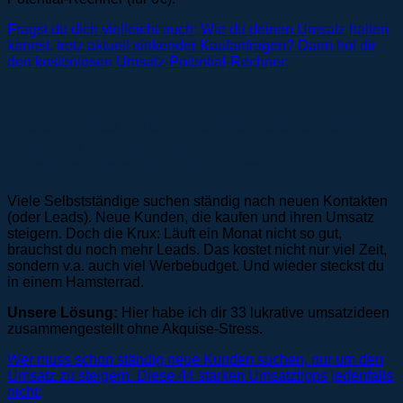
Fragst du dich vielleicht auch: Wie du deinen Umsatz halten
kannst, trotz aktuell sinkender Kaufanfragen? Dann hol dir
den kostenlosen Umsatz-Potential-Rechner:
2. Stoppe das Neukunden-Hamsterrad und
entdecke häufig vergessene,
umsatzsteigernde Maßnahmen
Viele Selbstständige suchen ständig nach neuen Kontakten
(oder Leads). Neue Kunden, die kaufen und ihren Umsatz
steigern. Doch die Krux: Läuft ein Monat nicht so gut,
brauchst du noch mehr Leads. Das kostet nicht nur viel Zeit,
sondern v.a. auch viel Werbebudget. Und wieder steckst du
in einem Hamsterrad.
Unsere Lösung:
Hier habe ich dir 33 lukrative umsatzideen
zusammengestellt ohne Akquise-Stress.
Wer muss schon ständig neue Kunden suchen, nur um den
Umsatz zu steigern. Diese 44 starken Umsatztipps jedenfalls
nicht: