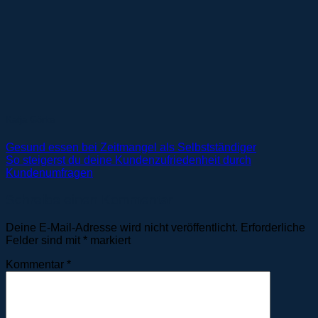
Katja Görke
Gesund essen bei Zeitmangel als Selbstständiger
So steigerst du deine Kundenzufriedenheit durch
Kundenumfragen
Schreibe einen Kommentar
Deine E-Mail-Adresse wird nicht veröffentlicht.
Erforderliche
Felder sind mit
*
markiert
Kommentar
*