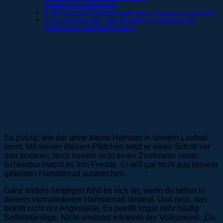
Unternehmerzufriedenheit
4. Die falschen Kunden bringen dich ins Hamsterrad zurück
5. Tu mehr von dem, was dir wirklich Ergebnisse als
erfolgreicher Unternehmer bringt
Einführung: Was ist das Hamsterrad
und wie bricht man als
Selbstständiger aus?
Was ist ein Hamsterrad und wie es sich anfühlt
So putzig: wie der arme kleine Hamster in seinem Laufrad
rennt. Mit seinen kleinen Pfötchen setzt er einen Schritt vor
den anderen, doch kommt nicht einen Zentimeter voran.
Scheinbar macht es ihm Freude. Er will gar nicht aus seinem
geliebten Hamsterrad ausbrechen.
Ganz anders hingegen fühlt es sich an, wenn du selbst in
diesem vermaledeiten Hamsterrad landest. Und nein, das
betrifft nicht nur Angestellte. Es betrifft sogar sehr häufig
Selbstständige. Nicht umsonst erkannte der Volksmund: „Du