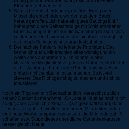
Erfolg gesteuert werden kann, existieren in vielen
Kleinunternehmen nicht.
Sämtliche Entscheidungen, die über Erfolg oder
Misserfolg entscheiden, werden aus dem Bauch
heraus getroffen. „Ich habe ein gutes Bauchgefühl,“
behaupten diese Selbstständige mit Stolz erhobener
Brust. Bauchgefühl ist nur die Sammlung dessen, was
wir kennen. Doch wenn uns das nicht weiterbringt, ist
es einfach Schwachsinn, daran festzuhalten.
Der nächste Fehler sind fehlende Prioritäten. Das
kenne ich auch. Mir erschien alles wichtig und ich
wollte alles ausprobieren. Ich könnte ja eine
klitzekleine Möglichkeit verpassen. Dahinter steckt der
dich – Achtung – bremsende Perfektionismus. Es ist
einfach nicht schlau, alles zu machen. Es ist viel
cleverer: Das Richtige richtig zu machen und sich zu
fokussieren.
Noch ein Tipp von mir: Beobachte dich. Verarscht du dich
selbst? Denkst du manchmal: „OK, aktuell läuft es noch nicht
so gut, aber Wenn ich erstmal … (XY geschafft habe), dann
… wird alles gut. Ich wollte einen neuen Mitarbeiter finden,
eine neue Werbekampagne umsetzen, die Mitgliederzahl X
schaffen usw. Stopp dieses unendliche Gedankenkarussel
besser gleich: Heute!