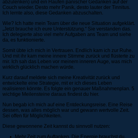
abzulenken) und ein Haufen panischer Gedanken auf der
Couch wieder. Desto mehr Panik, desto lauter der Tinnitus.
Ich lernte also, diese Gedanken abzuschalten.
Wie? Ich hatte mein Team über die neue Situation aufgeklärt.
„Jetzt brauche ich eure Unterstützung.“ Sie verstanden das.
Ich delegierte also viel mehr Aufgaben ans Team und siehe
da, es funktionierte.
Somit übte ich mich in Vertrauen. Endlich kam ich zur Ruhe.
Und mit ihr kam meine innere Stimme zurück und flüsterte zu
mir. Ich sah das Leben vor meinem inneren Auge, was mich
wirklich glücklich machen würde.
Kurz darauf meldete sich meine Kreativität zurück und
entwickelte eine Strategie, mit er ich dieses Leben
realisieren könnte. Es folgte ein genauer Maßnahmenplan. 5
wichtige Meilensteine daraus findest du hier.
Nun begab ich mich auf eine Entdeckungsreise. Eine Reise
dessen, was alles möglich war und gewann wertvolle Zeit.
Sei offen für Möglichkeiten.
Diese gewonnene Zeit kannst du sinnvoll nutzen:
Mehr Zeit zum Auftanken. Die Energie brauchst du.