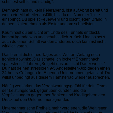
schuftest selbst und ständig“.
Demnach hast du kein Feierabend, bist auf Abruf bereit und
wenn ein Mitarbeiter ausfällt, bist du die Nummer 1, die
einspringt. Du spielst Feuerwehr und löscht jeden Brand in
deinem Unternehmen als Erster und am schnellsten.
Kaum hast du ein Licht am Ende des Tunnels entdeckt,
kommt irgendetwas und schubst dich zurück. Und so setzt
auch du einen Schritt vor den anderen, doch kommst nicht
wirklich voran.
Das brennt dich eines Tages aus. Wer am Anfang noch
fröhlich abwinkt: „Das schaffe ich locker.“ Erkennt nach
spätestens 2 Jahren: „So geht das auf nicht Dauer weiter.“
Du hast deinen stressigen 9-5 Angestellten-Job gegen einen
24-hours-Gefangen-Im-Eigenen-Unternehmen getauscht. Du
willst unbedingt aus diesem Hamsterrad wieder ausbrechen.
Häufig verstärken das Verantwortungsgefühl für dein Team,
der Leistungsdruck gegenüber Kunden und die
Verpflichtungen gegenüber Banken und Kreditgebern den
Druck auf den Unternehmensgründer.
Unternehmerische Freiheit, mehr verdienen, die Welt retten:
Von all dem, was du dir erträumt hast, bist du weit entfernt.