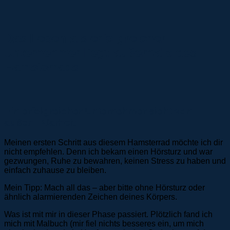
Das Leben als erfolgreicher
Unternehmer liegt außerhalb des
Hamsterrads
Ein erfolgreicher Unternehmer sieht von
außen: Klarheit
Meinen ersten Schritt aus diesem Hamsterrad möchte ich dir
nicht empfehlen. Denn ich bekam einen Hörsturz und war
gezwungen, Ruhe zu bewahren, keinen Stress zu haben und
einfach zuhause zu bleiben.
Mein Tipp: Mach all das – aber bitte ohne Hörsturz oder
ähnlich alarmierenden Zeichen deines Körpers.
Was ist mit mir in dieser Phase passiert. Plötzlich fand ich
mich mit Malbuch (mir fiel nichts besseres ein, um mich