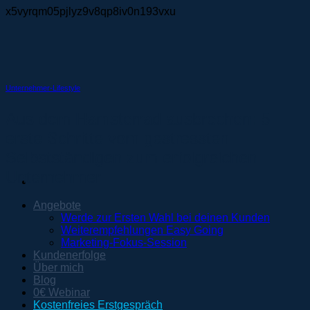
Zum
x5vyrqm05pjlyz9v8qp8iv0n193vxu
Inhalt
springen
Unternehmer-Lifestyle
Aus dem Hamsterrad ausbrechen: 5
erste Schritte vom gestressten
Selbstständigen zum erfolgreichen
Unternehmer
Angebote
Werde zur Ersten Wahl bei deinen Kunden
Weiterempfehlungen Easy Going
Marketing-Fokus-Session
Kundenerfolge
Über mich
Blog
0€ Webinar
Kostenfreies Erstgespräch