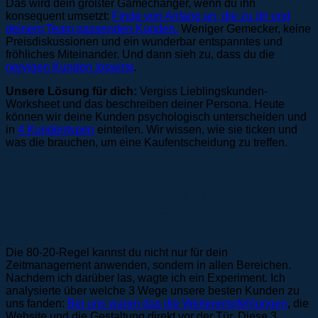
Das wird dein größter Gamechanger, wenn du ihn
konsequent umsetzt:
Finde von Anfang an, die zu dir und
deinem Team passenden Kunden.
Weniger Gemecker, keine
Preisdiskussionen und ein wunderbar entspanntes und
fröhliches Miteinander. Und dann sieh zu, dass du die
nervigen Kunden loswirst
.
Unsere Lösung für dich:
Vergiss Lieblingskunden-
Worksheet und das beschreiben deiner Persona. Heute
können wir deine Kunden psychologisch unterscheiden und
in
4 Kundentypen
einteilen. Wir wissen, wie sie ticken und
was die brauchen, um eine Kaufentscheidung zu treffen.
5. Tu mehr von dem, was dir wirklich
Ergebnisse als erfolgreicher Unternehmer
bringt
Die 80-20-Regel kannst du nicht nur für dein
Zeitmanagement anwenden, sondern in allen Bereichen.
Nachdem ich darüber las, wagte ich ein Experiment. Ich
analysierte über welche 3 Wege unsere besten Kunden zu
uns fanden:
Bei uns waren das die Weiterempfehlungen
, die
Website und die Gestaltung direkt vor der Tür. Diese 3